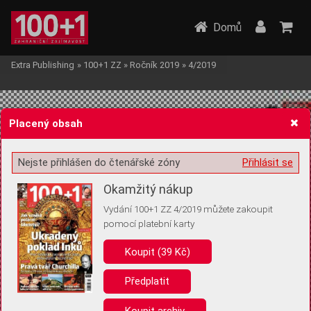
Domů
Extra Publishing
»
100+1 ZZ
»
Ročník 2019
»
4/2019
Placený obsah
Nejste přihlášen do čtenářské zóny
Přihlásit se
Žádost o souhlas s ukládáním volitelných informací
Okamžitý nákup
Vydání 100+1 ZZ 4/2019 můžete zakoupit
pomocí platební karty
Koupit (39 Kč)
Pro základní fungování webu nepotřebujeme ukládat žádné informace
(tzv. cookies apod.). Rádi bychom vás ale požádali o souhlas s
uložením volitelných informací:
Předplatit
Anonymní unikátní ID
Koupit archiv