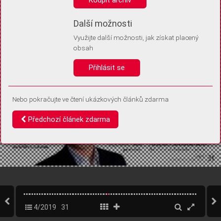
Díky němu příště poznáme, že se jedná o stejné zařízení, a
budeme tak moci přesněji vyhodnotit návštěvnost.
Identifikátor je zcela anonymní.
Další možnosti
Využijte další možnosti, jak získat placený
Vaše souhlasy a odmítnutí si ukládáme do vašeho zařízení, abychom se
obsah
vás už příště znovu neptali. Můžete je kdykoli později upravit ve Správě
cookies
Přihlásit se
Souhlasím
Odmítám
Nebo pokračujte ve čtení ukázkových článků zdarma
Předchozí článek zdarma
4/2019
31