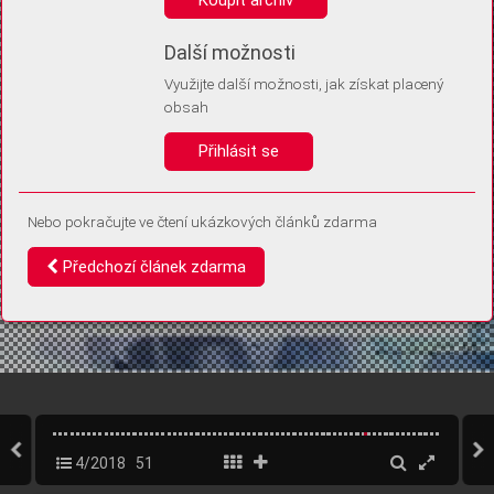
Díky němu příště poznáme, že se jedná o stejné zařízení, a
budeme tak moci přesněji vyhodnotit návštěvnost.
Identifikátor je zcela anonymní.
Další možnosti
Využijte další možnosti, jak získat placený
Vaše souhlasy a odmítnutí si ukládáme do vašeho zařízení, abychom se
obsah
vás už příště znovu neptali. Můžete je kdykoli později upravit ve Správě
cookies
Přihlásit se
Souhlasím
Odmítám
Nebo pokračujte ve čtení ukázkových článků zdarma
Předchozí článek zdarma
4/2018
51