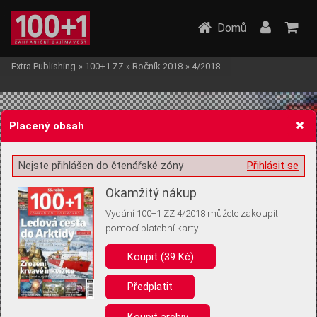
Domů
Extra Publishing
»
100+1 ZZ
»
Ročník 2018
»
4/2018
Placený obsah
Nejste přihlášen do čtenářské zóny
Přihlásit se
Žádost o souhlas s ukládáním volitelných informací
Okamžitý nákup
Vydání 100+1 ZZ 4/2018 můžete zakoupit
pomocí platební karty
Koupit (39 Kč)
Pro základní fungování webu nepotřebujeme ukládat žádné informace
(tzv. cookies apod.). Rádi bychom vás ale požádali o souhlas s
uložením volitelných informací:
Předplatit
Anonymní unikátní ID
Koupit archiv