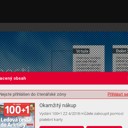
lacený obsah
Nejste přihlášen do čtenářské zóny
Přihlásit s
st o souhlas s ukládáním volitelných informací
Okamžitý nákup
Vydání 100+1 ZZ 4/2018 můžete zakoupit pomocí
platební karty