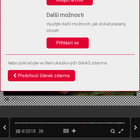
Díky němu příště poznáme, že se jedná o stejné zařízení, a
budeme tak moci přesněji vyhodnotit návštěvnost.
Identifikátor je zcela anonymní.
Další možnosti
Využijte další možnosti, jak získat placený
Vaše souhlasy a odmítnutí si ukládáme do vašeho zařízení, abychom se
obsah
vás už příště znovu neptali. Můžete je kdykoli později upravit ve Správě
cookies
Přihlásit se
Souhlasím
Odmítám
Nebo pokračujte ve čtení ukázkových článků zdarma
Předchozí článek zdarma
4/2018
38