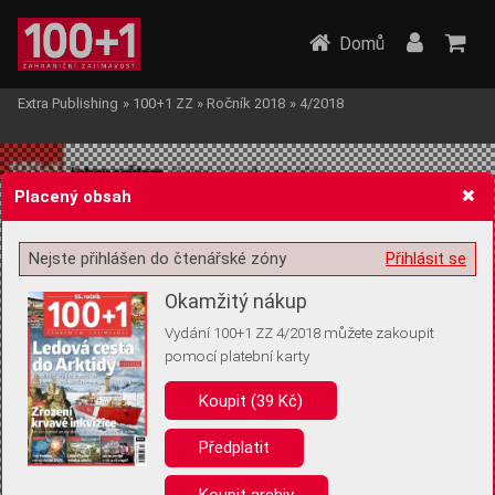
Domů
Extra Publishing
»
100+1 ZZ
»
Ročník 2018
»
4/2018
Placený obsah
Nejste přihlášen do čtenářské zóny
Přihlásit se
Žádost o souhlas s ukládáním volitelných informací
Okamžitý nákup
Vydání 100+1 ZZ 4/2018 můžete zakoupit
pomocí platební karty
Koupit (39 Kč)
Pro základní fungování webu nepotřebujeme ukládat žádné informace
(tzv. cookies apod.). Rádi bychom vás ale požádali o souhlas s
uložením volitelných informací:
Předplatit
Anonymní unikátní ID
Koupit archiv