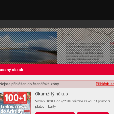
lacený obsah
Nejste přihlášen do čtenářské zóny
Přihlásit s
st o souhlas s ukládáním volitelných informací
Okamžitý nákup
Vydání 100+1 ZZ 4/2018 můžete zakoupit pomocí
platební karty