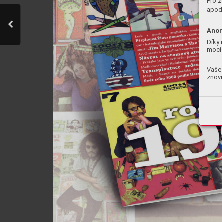
Pro z
apod.
Anon
Díky 
moci 
Vaše 
znovu