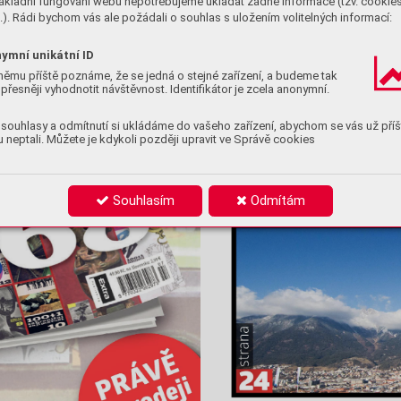
ákladní fungování webu nepotřebujeme ukládat žádné informace (tzv. cookie
). Rádi bychom vás ale požádali o souhlas s uložením volitelných informací:
ymní unikátní ID
němu příště poznáme, že se jedná o stejné zařízení, a budeme tak
přesněji vyhodnotit návštěvnost. Identifikátor je zcela anonymní.
souhlasy a odmítnutí si ukládáme do vašeho zařízení, abychom se vás už příš
 neptali. Můžete je kdykoli později upravit ve Správě cookies
Souhlasím
Odmítám