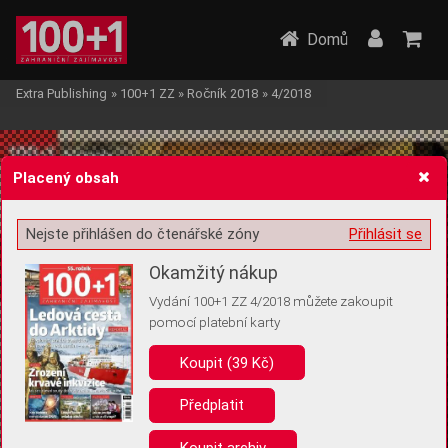
Domů
Extra Publishing
»
100+1 ZZ
»
Ročník 2018
»
4/2018
Placený obsah
Nejste přihlášen do čtenářské zóny
Přihlásit se
Žádost o souhlas s ukládáním volitelných informací
Okamžitý nákup
Vydání 100+1 ZZ 4/2018 můžete zakoupit
pomocí platební karty
Koupit (39 Kč)
Pro základní fungování webu nepotřebujeme ukládat žádné informace
(tzv. cookies apod.). Rádi bychom vás ale požádali o souhlas s
uložením volitelných informací:
Předplatit
Anonymní unikátní ID
Koupit archiv