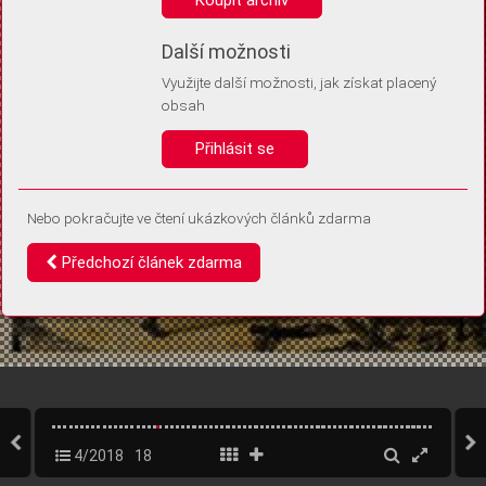
Díky němu příště poznáme, že se jedná o stejné zařízení, a
budeme tak moci přesněji vyhodnotit návštěvnost.
Identifikátor je zcela anonymní.
Další možnosti
Využijte další možnosti, jak získat placený
Vaše souhlasy a odmítnutí si ukládáme do vašeho zařízení, abychom se
obsah
vás už příště znovu neptali. Můžete je kdykoli později upravit ve Správě
cookies
Přihlásit se
Souhlasím
Odmítám
Nebo pokračujte ve čtení ukázkových článků zdarma
Předchozí článek zdarma
4/2018
18