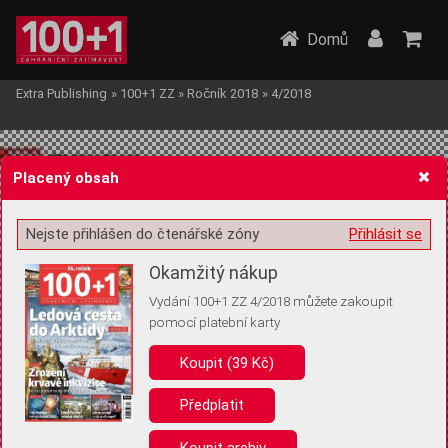
Domů
Extra Publishing
»
100+1 ZZ
»
Ročník 2018
»
4/2018
Placený obsah
Nejste přihlášen do čtenářské zóny
Přihlásit se
Žádost o souhlas s ukládáním volitelných informací
Okamžitý nákup
Vydání 100+1 ZZ 4/2018 můžete zakoupit
pomocí platební karty
Koupit (39 Kč)
Pro základní fungování webu nepotřebujeme ukládat žádné informace
(tzv. cookies apod.). Rádi bychom vás ale požádali o souhlas s
uložením volitelných informací:
Předplatit
Anonymní unikátní ID
Koupit archiv