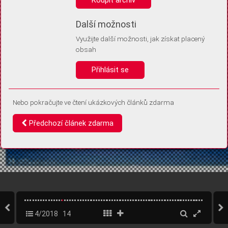
Díky němu příště poznáme, že se jedná o stejné zařízení, a
budeme tak moci přesněji vyhodnotit návštěvnost.
Identifikátor je zcela anonymní.
Další možnosti
Využijte další možnosti, jak získat placený
Vaše souhlasy a odmítnutí si ukládáme do vašeho zařízení, abychom se
obsah
vás už příště znovu neptali. Můžete je kdykoli později upravit ve Správě
cookies
Přihlásit se
Souhlasím
Odmítám
Nebo pokračujte ve čtení ukázkových článků zdarma
Předchozí článek zdarma
4/2018
14