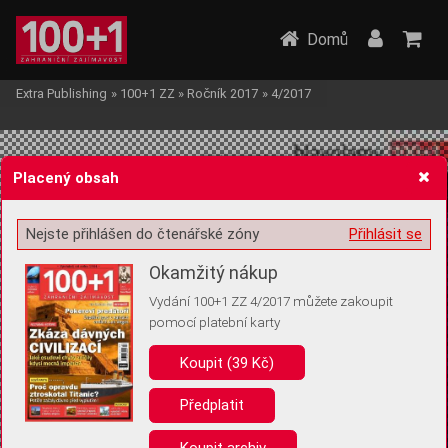
Domů
Extra Publishing
»
100+1 ZZ
»
Ročník 2017
»
4/2017
Placený obsah
Nejste přihlášen do čtenářské zóny
Přihlásit se
Žádost o souhlas s ukládáním volitelných informací
Okamžitý nákup
Vydání 100+1 ZZ 4/2017 můžete zakoupit
pomocí platební karty
Koupit (39 Kč)
Pro základní fungování webu nepotřebujeme ukládat žádné informace
(tzv. cookies apod.). Rádi bychom vás ale požádali o souhlas s
uložením volitelných informací:
Předplatit
Anonymní unikátní ID
Koupit archiv