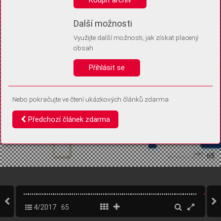
Díky němu příště poznáme, že se jedná o stejné zařízení, a
budeme tak moci přesněji vyhodnotit návštěvnost.
Identifikátor je zcela anonymní.
Další možnosti
Využijte další možnosti, jak získat placený
Vaše souhlasy a odmítnutí si ukládáme do vašeho zařízení, abychom se
obsah
vás už příště znovu neptali. Můžete je kdykoli později upravit ve Správě
cookies
Přihlásit se
Souhlasím
Odmítám
Nebo pokračujte ve čtení ukázkových článků zdarma
Předchozí článek zdarma
4/2017
65