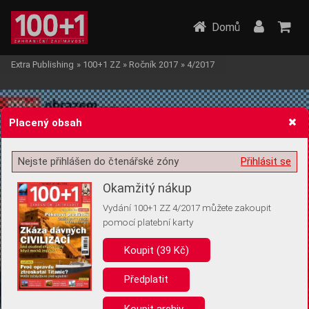
Domů
Extra Publishing
»
100+1 ZZ
»
Ročník 2017
»
4/2017
Placený obsah
Nejste přihlášen do čtenářské zóny
Přihlásit se
Žádost o souhlas s ukládáním volitelných informací
Okamžitý nákup
Vydání 100+1 ZZ 4/2017 můžete zakoupit
pomocí platební karty
Koupit (39 Kč)
Pro základní fungování webu nepotřebujeme ukládat žádné informace
(tzv. cookies apod.). Rádi bychom vás ale požádali o souhlas s
uložením volitelných informací:
Předplatit
Anonymní unikátní ID
Koupit archiv