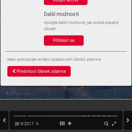
Díky němu příště poznáme, že se jedná o stejné zařízení, a
budeme tak moci přesněji vyhodnotit návštěvnost.
Identifikátor je zcela anonymní.
Další možnosti
Využijte další možnosti, jak získat placený
Vaše souhlasy a odmítnutí si ukládáme do vašeho zařízení, abychom se
obsah
vás už příště znovu neptali. Můžete je kdykoli později upravit ve Správě
cookies
Přihlásit se
Souhlasím
Odmítám
Nebo pokračujte ve čtení ukázkových článků zdarma
Předchozí článek zdarma
4/2017
6