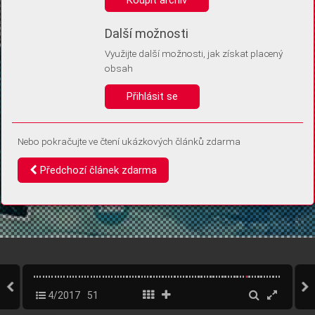
Díky němu příště poznáme, že se jedná o stejné zařízení, a
budeme tak moci přesněji vyhodnotit návštěvnost.
Identifikátor je zcela anonymní.
Další možnosti
Využijte další možnosti, jak získat placený
Vaše souhlasy a odmítnutí si ukládáme do vašeho zařízení, abychom se
obsah
vás už příště znovu neptali. Můžete je kdykoli později upravit ve Správě
cookies
Přihlásit se
Souhlasím
Odmítám
Nebo pokračujte ve čtení ukázkových článků zdarma
Předchozí článek zdarma
4/2017
51