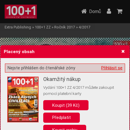
Domů
Extra Publishing
»
100+1 ZZ
»
Ročník 2017
»
4/2017
Placený obsah
Nejste přihlášen do čtenářské zóny
Přihlásit se
Žádost o souhlas s ukládáním volitelných informací
Okamžitý nákup
Vydání 100+1 ZZ 4/2017 můžete zakoupit
pomocí platební karty
Koupit (39 Kč)
Pro základní fungování webu nepotřebujeme ukládat žádné informace
(tzv. cookies apod.). Rádi bychom vás ale požádali o souhlas s
uložením volitelných informací:
Předplatit
Anonymní unikátní ID
Koupit archiv