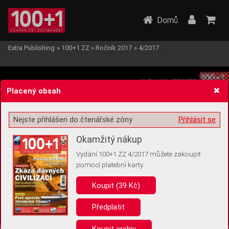
Domů
Extra Publishing
»
100+1 ZZ
»
Ročník 2017
»
4/2017
Placený obsah
Nejste přihlášen do čtenářské zóny
Přihlásit se
Žádost o souhlas s ukládáním volitelných informací
Okamžitý nákup
Vydání 100+1 ZZ 4/2017 můžete zakoupit
pomocí platební karty
Koupit (39 Kč)
Pro základní fungování webu nepotřebujeme ukládat žádné informace
(tzv. cookies apod.). Rádi bychom vás ale požádali o souhlas s
uložením volitelných informací:
Předplatit
Anonymní unikátní ID
Koupit archiv