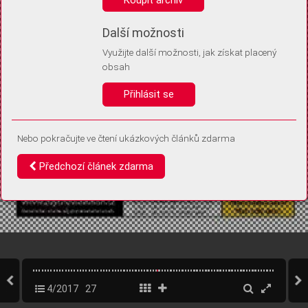
Díky němu příště poznáme, že se jedná o stejné zařízení, a
budeme tak moci přesněji vyhodnotit návštěvnost.
Identifikátor je zcela anonymní.
Další možnosti
Využijte další možnosti, jak získat placený
Vaše souhlasy a odmítnutí si ukládáme do vašeho zařízení, abychom se
obsah
vás už příště znovu neptali. Můžete je kdykoli později upravit ve Správě
cookies
Přihlásit se
Souhlasím
Odmítám
Nebo pokračujte ve čtení ukázkových článků zdarma
Předchozí článek zdarma
4/2017
27