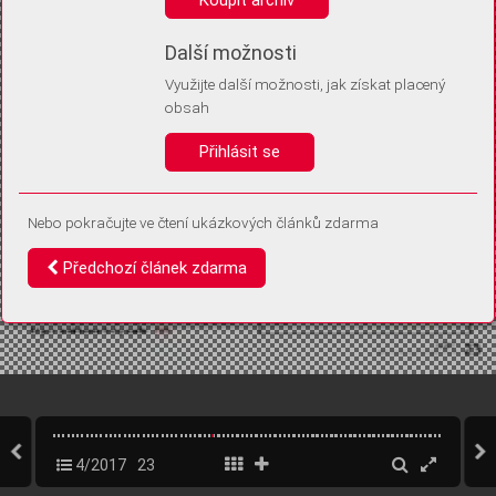
Díky němu příště poznáme, že se jedná o stejné zařízení, a
budeme tak moci přesněji vyhodnotit návštěvnost.
Identifikátor je zcela anonymní.
Další možnosti
Využijte další možnosti, jak získat placený
Vaše souhlasy a odmítnutí si ukládáme do vašeho zařízení, abychom se
obsah
vás už příště znovu neptali. Můžete je kdykoli později upravit ve Správě
cookies
Přihlásit se
Souhlasím
Odmítám
Nebo pokračujte ve čtení ukázkových článků zdarma
Předchozí článek zdarma
4/2017
23