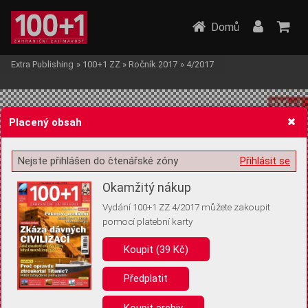
Domů
Extra Publishing
»
100+1 ZZ
»
Ročník 2017
»
4/2017
Placený obsah
Nejste přihlášen do čtenářské zóny
Přihlásit se
Žádost o souhlas s ukládáním volitelných informací
Okamžitý nákup
Vydání 100+1 ZZ 4/2017 můžete zakoupit
pomocí platební karty
Koupit (39 Kč)
Pro základní fungování webu nepotřebujeme ukládat žádné informace
(tzv. cookies apod.). Rádi bychom vás ale požádali o souhlas s
uložením volitelných informací:
Předplatit
Anonymní unikátní ID
Koupit archiv