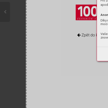
Pro z
apod.
Anon
Díky 
moci 
Vaše 
Zpět do knihov
znovu