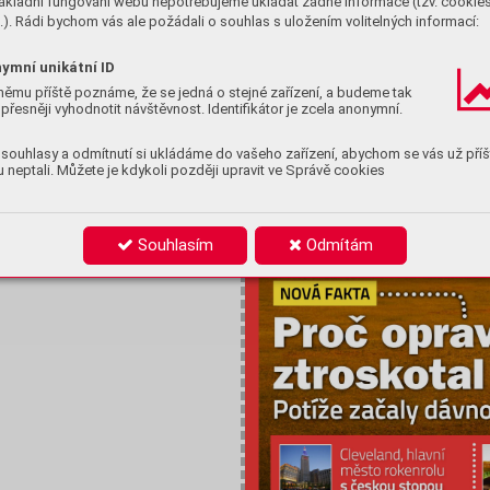
ákladní fungování webu nepotřebujeme ukládat žádné informace (tzv. cookie
). Rádi bychom vás ale požádali o souhlas s uložením volitelných informací:
ymní unikátní ID
němu příště poznáme, že se jedná o stejné zařízení, a budeme tak
přesněji vyhodnotit návštěvnost. Identifikátor je zcela anonymní.
souhlasy a odmítnutí si ukládáme do vašeho zařízení, abychom se vás už příš
ny
 neptali. Můžete je kdykoli později upravit ve Správě cookies
Souhlasím
Odmítám