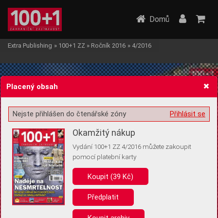
Domů
Extra Publishing
»
100+1 ZZ
»
Ročník 2016
»
4/2016
Placený obsah
Nejste přihlášen do čtenářské zóny
Přihlásit se
Žádost o souhlas s ukládáním volitelných informací
Okamžitý nákup
Vydání 100+1 ZZ 4/2016 můžete zakoupit
pomocí platební karty
Koupit (39 Kč)
Pro základní fungování webu nepotřebujeme ukládat žádné informace
(tzv. cookies apod.). Rádi bychom vás ale požádali o souhlas s
uložením volitelných informací:
Předplatit
Anonymní unikátní ID
Koupit archiv