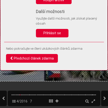
Díky němu příště poznáme, že se jedná o stejné zařízení, a
budeme tak moci přesněji vyhodnotit návštěvnost.
Identifikátor je zcela anonymní.
Další možnosti
Využijte další možnosti, jak získat placený
Vaše souhlasy a odmítnutí si ukládáme do vašeho zařízení, abychom se
obsah
vás už příště znovu neptali. Můžete je kdykoli později upravit ve Správě
cookies
Přihlásit se
Souhlasím
Odmítám
Nebo pokračujte ve čtení ukázkových článků zdarma
Předchozí článek zdarma
4/2016
7