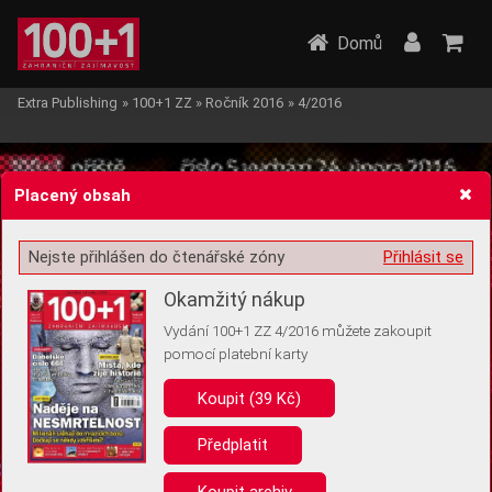
Domů
Extra Publishing
»
100+1 ZZ
»
Ročník 2016
»
4/2016
Placený obsah
Nejste přihlášen do čtenářské zóny
Přihlásit se
Žádost o souhlas s ukládáním volitelných informací
Okamžitý nákup
Vydání 100+1 ZZ 4/2016 můžete zakoupit
pomocí platební karty
Koupit (39 Kč)
Pro základní fungování webu nepotřebujeme ukládat žádné informace
(tzv. cookies apod.). Rádi bychom vás ale požádali o souhlas s
uložením volitelných informací:
Předplatit
Anonymní unikátní ID
Koupit archiv