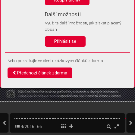
Díky němu příště poznáme, že se jedná o stejné zařízení, a
budeme tak moci přesněji vyhodnotit návštěvnost.
Identifikátor je zcela anonymní.
Další možnosti
Využijte další možnosti, jak získat placený
Vaše souhlasy a odmítnutí si ukládáme do vašeho zařízení, abychom se
obsah
vás už příště znovu neptali. Můžete je kdykoli později upravit ve Správě
cookies
Přihlásit se
Souhlasím
Odmítám
Nebo pokračujte ve čtení ukázkových článků zdarma
Předchozí článek zdarma
4/2016
66