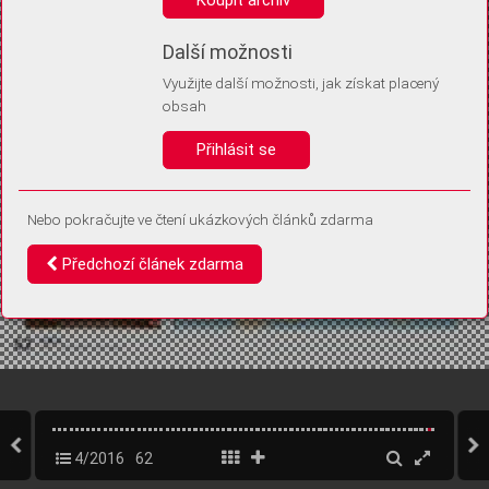
Díky němu příště poznáme, že se jedná o stejné zařízení, a
budeme tak moci přesněji vyhodnotit návštěvnost.
Identifikátor je zcela anonymní.
Další možnosti
Využijte další možnosti, jak získat placený
Vaše souhlasy a odmítnutí si ukládáme do vašeho zařízení, abychom se
obsah
vás už příště znovu neptali. Můžete je kdykoli později upravit ve Správě
cookies
Přihlásit se
Souhlasím
Odmítám
Nebo pokračujte ve čtení ukázkových článků zdarma
Předchozí článek zdarma
4/2016
62