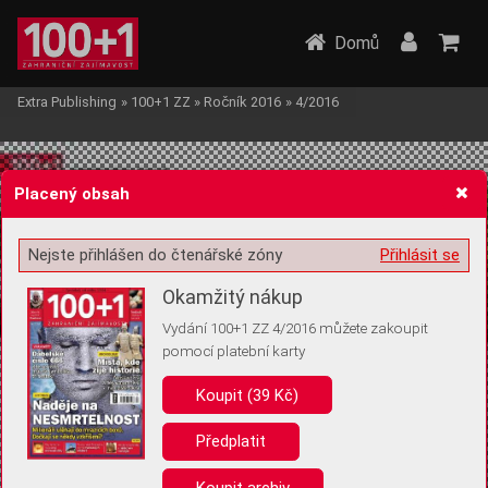
Domů
Extra Publishing
»
100+1 ZZ
»
Ročník 2016
»
4/2016
Placený obsah
Nejste přihlášen do čtenářské zóny
Přihlásit se
Žádost o souhlas s ukládáním volitelných informací
Okamžitý nákup
Vydání 100+1 ZZ 4/2016 můžete zakoupit
pomocí platební karty
Koupit (39 Kč)
Pro základní fungování webu nepotřebujeme ukládat žádné informace
(tzv. cookies apod.). Rádi bychom vás ale požádali o souhlas s
uložením volitelných informací:
Předplatit
Anonymní unikátní ID
Koupit archiv