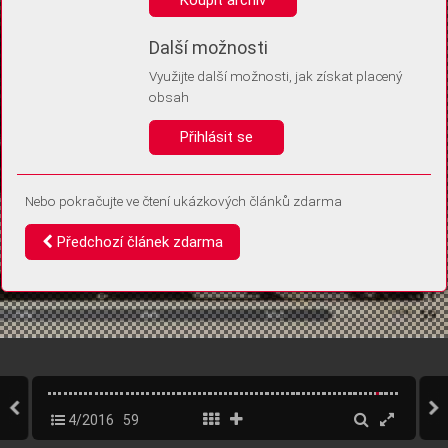
Díky němu příště poznáme, že se jedná o stejné zařízení, a
budeme tak moci přesněji vyhodnotit návštěvnost.
Identifikátor je zcela anonymní.
Další možnosti
Využijte další možnosti, jak získat placený
Vaše souhlasy a odmítnutí si ukládáme do vašeho zařízení, abychom se
obsah
vás už příště znovu neptali. Můžete je kdykoli později upravit ve Správě
cookies
Přihlásit se
Souhlasím
Odmítám
Nebo pokračujte ve čtení ukázkových článků zdarma
Předchozí článek zdarma
4/2016
59