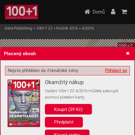
Domů
Extra Publishing
»
100+1 ZZ
»
Ročník 2016
»
4/2016
Placený obsah
Nejste přihlášen do čtenářské zóny
Přihlásit se
Žádost o souhlas s ukládáním volitelných informací
Okamžitý nákup
Vydání 100+1 ZZ 4/2016 můžete zakoupit
pomocí platební karty
Koupit (39 Kč)
Pro základní fungování webu nepotřebujeme ukládat žádné informace
(tzv. cookies apod.). Rádi bychom vás ale požádali o souhlas s
uložením volitelných informací:
Předplatit
Anonymní unikátní ID
Koupit archiv