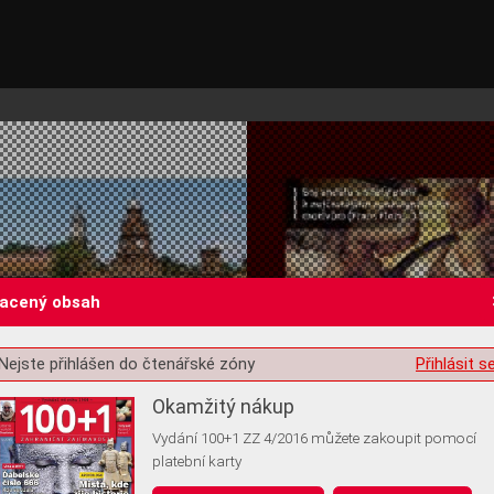
lacený obsah
Nejste přihlášen do čtenářské zóny
Přihlásit s
st o souhlas s ukládáním volitelných informací
Okamžitý nákup
Vydání 100+1 ZZ 4/2016 můžete zakoupit pomocí
platební karty