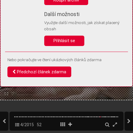
Díky němu příště poznáme, že se jedná o stejné zařízení, a
budeme tak moci přesněji vyhodnotit návštěvnost.
Identifikátor je zcela anonymní.
Další možnosti
Využijte další možnosti, jak získat placený
Vaše souhlasy a odmítnutí si ukládáme do vašeho zařízení, abychom se
obsah
vás už příště znovu neptali. Můžete je kdykoli později upravit ve Správě
cookies
Přihlásit se
Souhlasím
Odmítám
Nebo pokračujte ve čtení ukázkových článků zdarma
Předchozí článek zdarma
4/2015
52