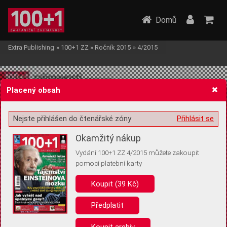
Domů
Extra Publishing
»
100+1 ZZ
»
Ročník 2015
»
4/2015
Placený obsah
Nejste přihlášen do čtenářské zóny
Přihlásit se
Žádost o souhlas s ukládáním volitelných informací
Okamžitý nákup
Vydání 100+1 ZZ 4/2015 můžete zakoupit
pomocí platební karty
Koupit (39 Kč)
Pro základní fungování webu nepotřebujeme ukládat žádné informace
(tzv. cookies apod.). Rádi bychom vás ale požádali o souhlas s
uložením volitelných informací:
Předplatit
Anonymní unikátní ID
Koupit archiv