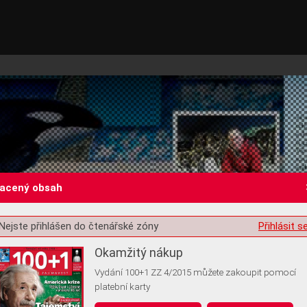
lacený obsah
Nejste přihlášen do čtenářské zóny
Přihlásit s
st o souhlas s ukládáním volitelných informací
Okamžitý nákup
Vydání 100+1 ZZ 4/2015 můžete zakoupit pomocí
platební karty