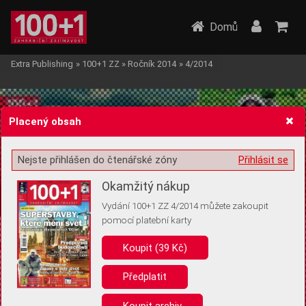
Domů
Extra Publishing
»
100+1 ZZ
»
Ročník 2014
»
4/2014
Placený obsah
Nejste přihlášen do čtenářské zóny
Přihlásit se
Žádost o souhlas s ukládáním volitelných informací
Okamžitý nákup
Vydání 100+1 ZZ 4/2014 můžete zakoupit
pomocí platební karty
Koupit (39 Kč)
Pro základní fungování webu nepotřebujeme ukládat žádné informace
(tzv. cookies apod.). Rádi bychom vás ale požádali o souhlas s
uložením volitelných informací:
Předplatit
Anonymní unikátní ID
Koupit archiv