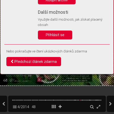
Díky němu příště poznáme, že se jedná o stejné zařízení, a
budeme tak moci přesněji vyhodnotit návštěvnost.
Identifikátor je zcela anonymní.
Další možnosti
Využijte další možnosti, jak získat placený
Vaše souhlasy a odmítnutí si ukládáme do vašeho zařízení, abychom se
obsah
vás už příště znovu neptali. Můžete je kdykoli později upravit ve Správě
cookies
Přihlásit se
Souhlasím
Odmítám
Nebo pokračujte ve čtení ukázkových článků zdarma
Předchozí článek zdarma
4/2014
48