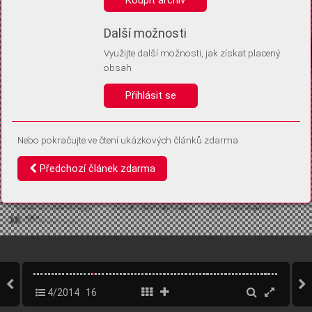
Díky němu příště poznáme, že se jedná o stejné zařízení, a
budeme tak moci přesněji vyhodnotit návštěvnost.
Identifikátor je zcela anonymní.
Další možnosti
Využijte další možnosti, jak získat placený
Vaše souhlasy a odmítnutí si ukládáme do vašeho zařízení, abychom se
obsah
vás už příště znovu neptali. Můžete je kdykoli později upravit ve Správě
cookies
Přihlásit se
Souhlasím
Odmítám
Nebo pokračujte ve čtení ukázkových článků zdarma
Předchozí článek zdarma
4/2014
16