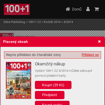
Domů
Extra Publishing
»
100+1 ZZ
»
Ročník 2014
»
4/2014
Placený obsah
Nejste přihlášen do čtenářské zóny
Přihlásit se
Žádost o souhlas s ukládáním volitelných informací
Okamžitý nákup
Vydání 100+1 ZZ 4/2014 můžete zakoupit
pomocí platební karty
Koupit (39 Kč)
Pro základní fungování webu nepotřebujeme ukládat žádné informace
(tzv. cookies apod.). Rádi bychom vás ale požádali o souhlas s
uložením volitelných informací:
Předplatit
Anonymní unikátní ID
Koupit archiv