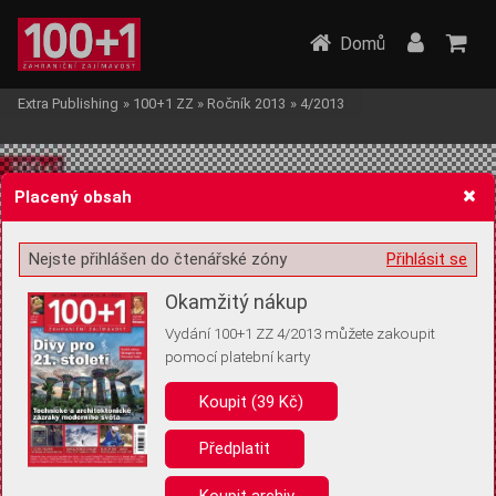
Domů
Extra Publishing
»
100+1 ZZ
»
Ročník 2013
»
4/2013
Placený obsah
Nejste přihlášen do čtenářské zóny
Přihlásit se
Žádost o souhlas s ukládáním volitelných informací
Okamžitý nákup
Vydání 100+1 ZZ 4/2013 můžete zakoupit
pomocí platební karty
Koupit (39 Kč)
Pro základní fungování webu nepotřebujeme ukládat žádné informace
(tzv. cookies apod.). Rádi bychom vás ale požádali o souhlas s
uložením volitelných informací:
Předplatit
Anonymní unikátní ID
Koupit archiv