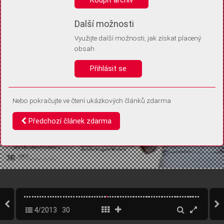
Díky němu příště poznáme, že se jedná o stejné zařízení, a
budeme tak moci přesněji vyhodnotit návštěvnost.
Identifikátor je zcela anonymní.
Další možnosti
Využijte další možnosti, jak získat placený
Vaše souhlasy a odmítnutí si ukládáme do vašeho zařízení, abychom se
obsah
vás už příště znovu neptali. Můžete je kdykoli později upravit ve Správě
cookies
Přihlásit se
Souhlasím
Odmítám
Nebo pokračujte ve čtení ukázkových článků zdarma
Předchozí článek zdarma
4/2013
30