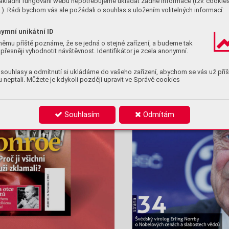
ákladní fungování webu nepotřebujeme ukládat žádné informace (tzv. cookie
). Rádi bychom vás ale požádali o souhlas s uložením volitelných informací:
ymní unikátní ID
němu příště poznáme, že se jedná o stejné zařízení, a budeme tak
přesněji vyhodnotit návštěvnost. Identifikátor je zcela anonymní.
souhlasy a odmítnutí si ukládáme do vašeho zařízení, abychom se vás už příš
 neptali. Můžete je kdykoli později upravit ve Správě cookies
Souhlasím
Odmítám