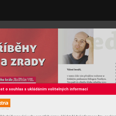
st o souhlas s ukládáním volitelných informací