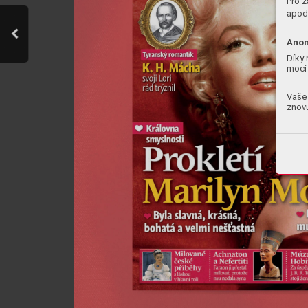
Pro z
apod.
Anon
Díky 
moci 
Vaše 
znovu