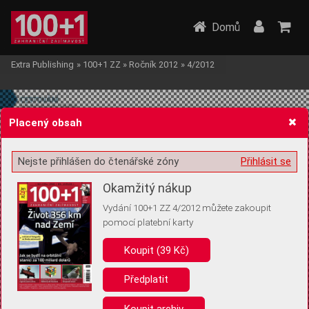
Domů
Extra Publishing
»
100+1 ZZ
»
Ročník 2012
»
4/2012
Placený obsah
Nejste přihlášen do čtenářské zóny
Přihlásit se
Žádost o souhlas s ukládáním volitelných informací
Okamžitý nákup
Vydání 100+1 ZZ 4/2012 můžete zakoupit
pomocí platební karty
Koupit (39 Kč)
Pro základní fungování webu nepotřebujeme ukládat žádné informace
(tzv. cookies apod.). Rádi bychom vás ale požádali o souhlas s
uložením volitelných informací:
Předplatit
Anonymní unikátní ID
Koupit archiv