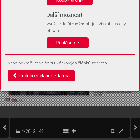
Díky němu příště poznáme, že se jedná o stejné zařízení, a
budeme tak moci přesněji vyhodnotit návštěvnost.
Identifikátor je zcela anonymní.
Další možnosti
Využijte další možnosti, jak získat placený
Vaše souhlasy a odmítnutí si ukládáme do vašeho zařízení, abychom se
obsah
vás už příště znovu neptali. Můžete je kdykoli později upravit ve Správě
cookies
Přihlásit se
Souhlasím
Odmítám
Nebo pokračujte ve čtení ukázkových článků zdarma
Předchozí článek zdarma
4/2012
48