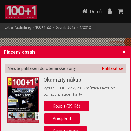
Domů
Extra Publishing
»
100+1 ZZ
»
Ročník 2012
»
4/2012
Placený obsah
Nejste přihlášen do čtenářské zóny
Přihlásit se
Žádost o souhlas s ukládáním volitelných informací
Okamžitý nákup
Vydání 100+1 ZZ 4/2012 můžete zakoupit
pomocí platební karty
Koupit (39 Kč)
Pro základní fungování webu nepotřebujeme ukládat žádné informace
(tzv. cookies apod.). Rádi bychom vás ale požádali o souhlas s
uložením volitelných informací:
Předplatit
Anonymní unikátní ID
Koupit archiv