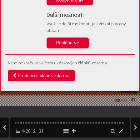
Díky němu příště poznáme, že se jedná o stejné zařízení, a
budeme tak moci přesněji vyhodnotit návštěvnost.
Identifikátor je zcela anonymní.
Další možnosti
Využijte další možnosti, jak získat placený
Vaše souhlasy a odmítnutí si ukládáme do vašeho zařízení, abychom se
obsah
vás už příště znovu neptali. Můžete je kdykoli později upravit ve Správě
cookies
Přihlásit se
Souhlasím
Odmítám
Nebo pokračujte ve čtení ukázkových článků zdarma
Předchozí článek zdarma
4/2012
31