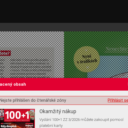
lacený obsah
st o souhlas s ukládáním volitelných informací
Nejste přihlášen do čtenářské zóny
Přihlásit s
Okamžitý nákup
Vydání 100+1 ZZ 3/2026 můžete zakoupit pomocí
platební karty