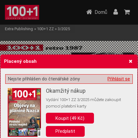
Domů
Extra Publishing
»
100+1 ZZ
»
3/2025
Placený obsah
Nejste přihlášen do čtenářské zóny
Přihlásit se
Žádost o souhlas s ukládáním volitelných informací
Okamžitý nákup
Vydání 100+1 ZZ 3/2025 můžete zakoupit
pomocí platební karty
Pro základní fungování webu nepotřebujeme ukládat žádné informace
(tzv. cookies apod.). Rádi bychom vás ale požádali o souhlas s
Koupit (49 Kč)
uložením volitelných informací:
Předplatit
Anonymní unikátní ID