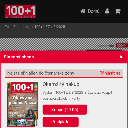
Domů
Extra Publishing
»
100+1 ZZ
»
3/2025
Placený obsah
Nejste přihlášen do čtenářské zóny
Přihlásit se
Žádost o souhlas s ukládáním volitelných informací
Okamžitý nákup
Vydání 100+1 ZZ 3/2025 můžete zakoupit
pomocí platební karty
Pro základní fungování webu nepotřebujeme ukládat žádné informace
(tzv. cookies apod.). Rádi bychom vás ale požádali o souhlas s
Koupit (49 Kč)
uložením volitelných informací:
Předplatit
Anonymní unikátní ID