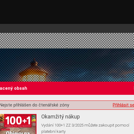
lacený obsah
st o souhlas s ukládáním volitelných informací
Nejste přihlášen do čtenářské zóny
Přihlásit s
Okamžitý nákup
Vydání 100+1 ZZ 3/2025 můžete zakoupit pomocí
platební karty