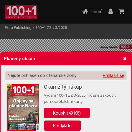
Domů
Extra Publishing
»
100+1 ZZ
»
3/2025
Placený obsah
Nejste přihlášen do čtenářské zóny
Přihlásit se
Žádost o souhlas s ukládáním volitelných informací
Okamžitý nákup
Vydání 100+1 ZZ 3/2025 můžete zakoupit
pomocí platební karty
Pro základní fungování webu nepotřebujeme ukládat žádné informace
(tzv. cookies apod.). Rádi bychom vás ale požádali o souhlas s
Koupit (49 Kč)
uložením volitelných informací:
Předplatit
Anonymní unikátní ID