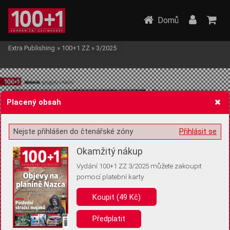
Domů
Extra Publishing
»
100+1 ZZ
»
3/2025
Placený obsah
Nejste přihlášen do čtenářské zóny
Přihlásit se
Žádost o souhlas s ukládáním volitelných informací
Okamžitý nákup
Vydání 100+1 ZZ 3/2025 můžete zakoupit
pomocí platební karty
Pro základní fungování webu nepotřebujeme ukládat žádné informace
(tzv. cookies apod.). Rádi bychom vás ale požádali o souhlas s
Koupit (49 Kč)
uložením volitelných informací:
Předplatit
Anonymní unikátní ID