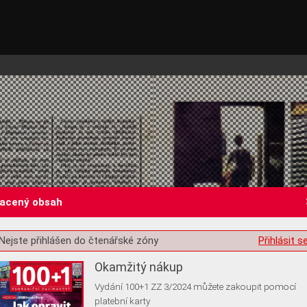
lacený obsah
st o souhlas s ukládáním volitelných informací
Nejste přihlášen do čtenářské zóny
Přihlásit s
Okamžitý nákup
Vydání 100+1 ZZ 3/2024 můžete zakoupit pomocí
platební karty