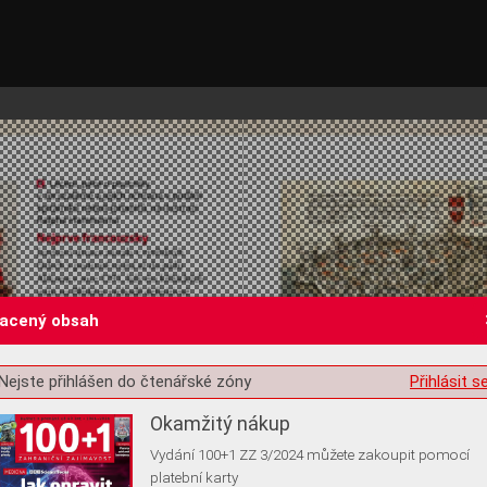
lacený obsah
st o souhlas s ukládáním volitelných informací
Nejste přihlášen do čtenářské zóny
Přihlásit s
Okamžitý nákup
Vydání 100+1 ZZ 3/2024 můžete zakoupit pomocí
platební karty