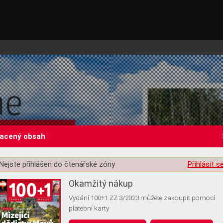
lacený obsah
Nejste přihlášen do čtenářské zóny
Přihlásit s
st o souhlas s ukládáním volitelných informací
Okamžitý nákup
Vydání 100+1 ZZ 3/2023 můžete zakoupit pomocí
platební karty