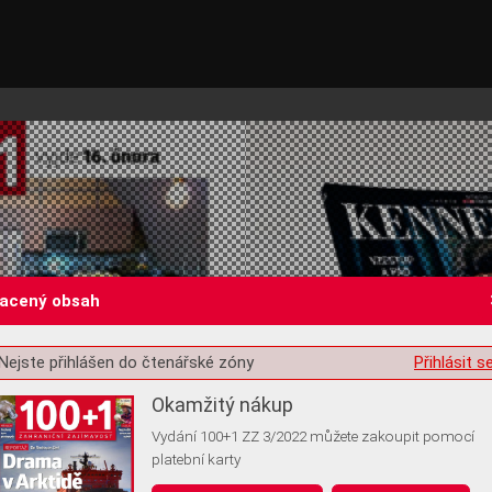
lacený obsah
Nejste přihlášen do čtenářské zóny
Přihlásit s
st o souhlas s ukládáním volitelných informací
Okamžitý nákup
Vydání 100+1 ZZ 3/2022 můžete zakoupit pomocí
platební karty