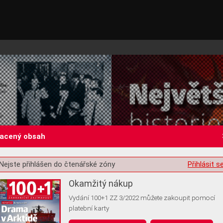
lacený obsah
Nejste přihlášen do čtenářské zóny
Přihlásit s
st o souhlas s ukládáním volitelných informací
Okamžitý nákup
Vydání 100+1 ZZ 3/2022 můžete zakoupit pomocí
platební karty