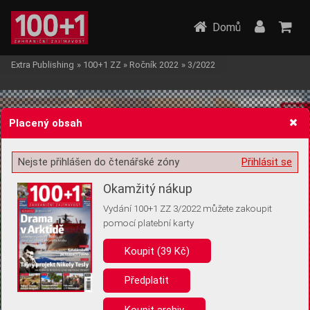
Domů
Extra Publishing
»
100+1 ZZ
»
Ročník 2022
»
3/2022
Placený obsah
Nejste přihlášen do čtenářské zóny
Přihlásit se
Žádost o souhlas s ukládáním volitelných informací
Okamžitý nákup
Vydání 100+1 ZZ 3/2022 můžete zakoupit
pomocí platební karty
Koupit (39 Kč)
Pro základní fungování webu nepotřebujeme ukládat žádné informace
(tzv. cookies apod.). Rádi bychom vás ale požádali o souhlas s
uložením volitelných informací:
Předplatit
Anonymní unikátní ID
Koupit archiv