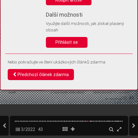
Díky němu příště poznáme, že se jedná o stejné zařízení, a
budeme tak moci přesněji vyhodnotit návštěvnost.
Identifikátor je zcela anonymní.
Další možnosti
Využijte další možnosti, jak získat placený
Vaše souhlasy a odmítnutí si ukládáme do vašeho zařízení, abychom se
obsah
vás už příště znovu neptali. Můžete je kdykoli později upravit ve Správě
cookies
Přihlásit se
Souhlasím
Odmítám
Nebo pokračujte ve čtení ukázkových článků zdarma
Předchozí článek zdarma
3/2022
43