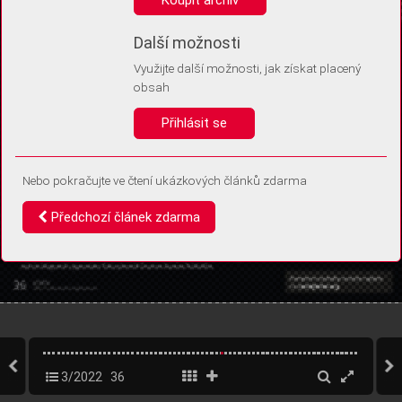
Díky němu příště poznáme, že se jedná o stejné zařízení, a
budeme tak moci přesněji vyhodnotit návštěvnost.
Identifikátor je zcela anonymní.
Další možnosti
Využijte další možnosti, jak získat placený
Vaše souhlasy a odmítnutí si ukládáme do vašeho zařízení, abychom se
obsah
vás už příště znovu neptali. Můžete je kdykoli později upravit ve Správě
cookies
Přihlásit se
Souhlasím
Odmítám
Nebo pokračujte ve čtení ukázkových článků zdarma
Předchozí článek zdarma
3/2022
36