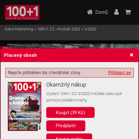
Domů
Extra Publishing
»
100+1 ZZ
»
Ročník 2022
»
3/2022
Placený obsah
Nejste přihlášen do čtenářské zóny
Přihlásit se
Žádost o souhlas s ukládáním volitelných informací
Okamžitý nákup
Vydání 100+1 ZZ 3/2022 můžete zakoupit
pomocí platební karty
Koupit (39 Kč)
Pro základní fungování webu nepotřebujeme ukládat žádné informace
(tzv. cookies apod.). Rádi bychom vás ale požádali o souhlas s
uložením volitelných informací:
Předplatit
Anonymní unikátní ID
Koupit archiv