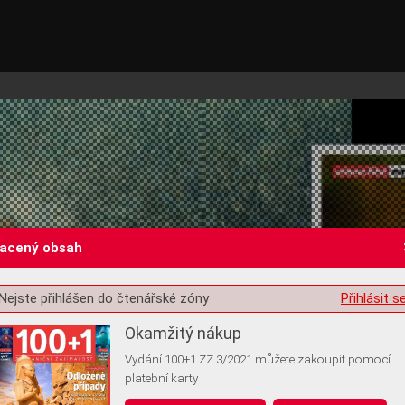
lacený obsah
Nejste přihlášen do čtenářské zóny
Přihlásit s
st o souhlas s ukládáním volitelných informací
Okamžitý nákup
Vydání 100+1 ZZ 3/2021 můžete zakoupit pomocí
platební karty