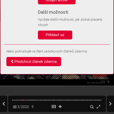
Díky němu příště poznáme, že se jedná o stejné zařízení, a
budeme tak moci přesněji vyhodnotit návštěvnost.
Identifikátor je zcela anonymní.
Další možnosti
Využijte další možnosti, jak získat placený
Vaše souhlasy a odmítnutí si ukládáme do vašeho zařízení, abychom se
obsah
vás už příště znovu neptali. Můžete je kdykoli později upravit ve Správě
cookies
Přihlásit se
Souhlasím
Odmítám
Nebo pokračujte ve čtení ukázkových článků zdarma
Předchozí článek zdarma
3/2020
9