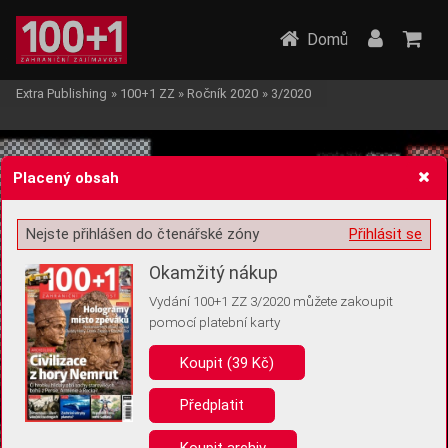
Domů
Extra Publishing
»
100+1 ZZ
»
Ročník 2020
»
3/2020
Placený obsah
Nejste přihlášen do čtenářské zóny
Přihlásit se
Žádost o souhlas s ukládáním volitelných informací
Okamžitý nákup
Vydání 100+1 ZZ 3/2020 můžete zakoupit
pomocí platební karty
Koupit (39 Kč)
Pro základní fungování webu nepotřebujeme ukládat žádné informace
(tzv. cookies apod.). Rádi bychom vás ale požádali o souhlas s
uložením volitelných informací:
Předplatit
Anonymní unikátní ID
Koupit archiv