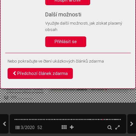
Díky němu příště poznáme, že se jedná o stejné zařízení, a
budeme tak moci přesněji vyhodnotit návštěvnost.
Identifikátor je zcela anonymní.
Další možnosti
Využijte další možnosti, jak získat placený
Vaše souhlasy a odmítnutí si ukládáme do vašeho zařízení, abychom se
obsah
vás už příště znovu neptali. Můžete je kdykoli později upravit ve Správě
cookies
Přihlásit se
Souhlasím
Odmítám
Nebo pokračujte ve čtení ukázkových článků zdarma
Předchozí článek zdarma
3/2020
52