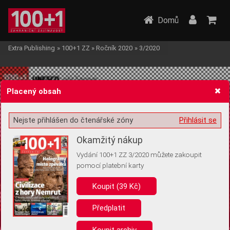
Domů
Extra Publishing
»
100+1 ZZ
»
Ročník 2020
»
3/2020
Placený obsah
Nejste přihlášen do čtenářské zóny
Přihlásit se
Žádost o souhlas s ukládáním volitelných informací
Okamžitý nákup
Vydání 100+1 ZZ 3/2020 můžete zakoupit
pomocí platební karty
Koupit (39 Kč)
Pro základní fungování webu nepotřebujeme ukládat žádné informace
(tzv. cookies apod.). Rádi bychom vás ale požádali o souhlas s
uložením volitelných informací:
Předplatit
Anonymní unikátní ID
Koupit archiv