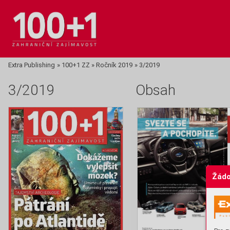
Extra Publishing
»
100+1 ZZ
»
Ročník 2019
»
3/2019
3/2019
Obsah
Žádo