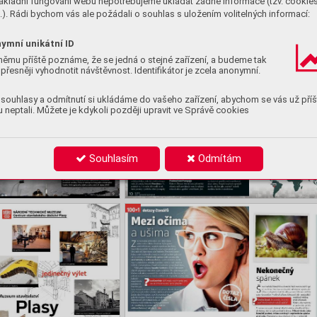
ákladní fungování webu nepotřebujeme ukládat žádné informace (tzv. cookie
). Rádi bychom vás ale požádali o souhlas s uložením volitelných informací:
ymní unikátní ID
němu příště poznáme, že se jedná o stejné zařízení, a budeme tak
přesněji vyhodnotit návštěvnost. Identifikátor je zcela anonymní.
souhlasy a odmítnutí si ukládáme do vašeho zařízení, abychom se vás už příš
 neptali. Můžete je kdykoli později upravit ve Správě cookies
Souhlasím
Odmítám