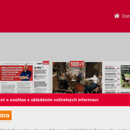
Do
st o souhlas s ukládáním volitelných informací