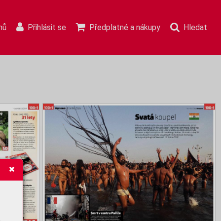
mů
Přihlásit se
Předplatné a nákupy
Hledat