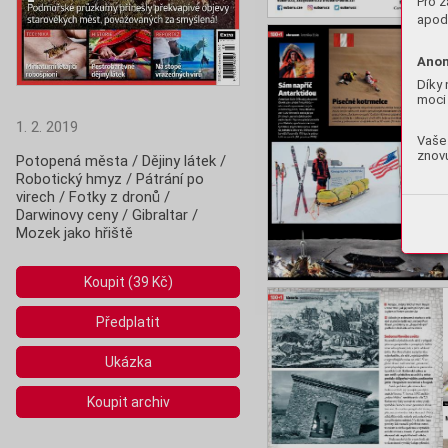
Pro z
apod.
Anon
Díky 
moci 
1. 2. 2019
Vaše 
znovu
Potopená města / Dějiny látek / 
Robotický hmyz / Pátrání po 
virech / Fotky z dronů / 
Darwinovy ceny / Gibraltar / 
Mozek jako hřiště
Koupit (39 Kč)
Předplatit
Ukázka
Koupit archiv