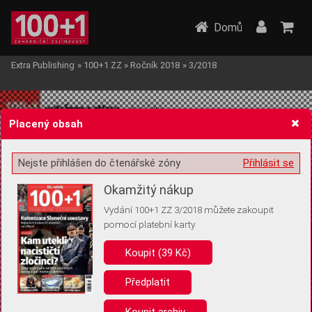
Domů
Extra Publishing
»
100+1 ZZ
»
Ročník 2018
»
3/2018
Placený obsah
Nejste přihlášen do čtenářské zóny
Přihlásit se
Žádost o souhlas s ukládáním volitelných informací
Okamžitý nákup
Vydání 100+1 ZZ 3/2018 můžete zakoupit
pomocí platební karty
Koupit (39 Kč)
Pro základní fungování webu nepotřebujeme ukládat žádné informace
(tzv. cookies apod.). Rádi bychom vás ale požádali o souhlas s
uložením volitelných informací:
Předplatit
Anonymní unikátní ID
Koupit archiv