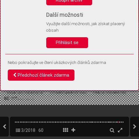
Díky němu příště poznáme, že se jedná o stejné zařízení, a
budeme tak moci přesněji vyhodnotit návštěvnost.
Identifikátor je zcela anonymní.
Další možnosti
Využijte další možnosti, jak získat placený
Vaše souhlasy a odmítnutí si ukládáme do vašeho zařízení, abychom se
obsah
vás už příště znovu neptali. Můžete je kdykoli později upravit ve Správě
cookies
Přihlásit se
Souhlasím
Odmítám
Nebo pokračujte ve čtení ukázkových článků zdarma
Předchozí článek zdarma
3/2018
60