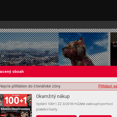
lacený obsah
Nejste přihlášen do čtenářské zóny
Přihlásit s
st o souhlas s ukládáním volitelných informací
Okamžitý nákup
Vydání 100+1 ZZ 3/2018 můžete zakoupit pomocí
platební karty