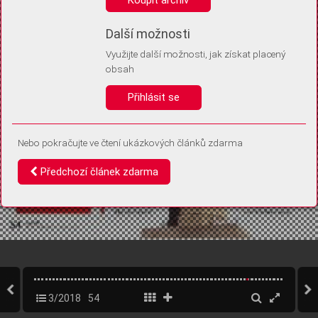
Díky němu příště poznáme, že se jedná o stejné zařízení, a
budeme tak moci přesněji vyhodnotit návštěvnost.
Identifikátor je zcela anonymní.
Další možnosti
Využijte další možnosti, jak získat placený
Vaše souhlasy a odmítnutí si ukládáme do vašeho zařízení, abychom se
obsah
vás už příště znovu neptali. Můžete je kdykoli později upravit ve Správě
cookies
Přihlásit se
Souhlasím
Odmítám
Nebo pokračujte ve čtení ukázkových článků zdarma
Předchozí článek zdarma
3/2018
54