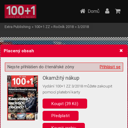
Domů
Extra Publishing
»
100+1 ZZ
»
Ročník 2018
»
3/2018
Placený obsah
Nejste přihlášen do čtenářské zóny
Přihlásit se
Žádost o souhlas s ukládáním volitelných informací
Okamžitý nákup
Vydání 100+1 ZZ 3/2018 můžete zakoupit
pomocí platební karty
Koupit (39 Kč)
Pro základní fungování webu nepotřebujeme ukládat žádné informace
(tzv. cookies apod.). Rádi bychom vás ale požádali o souhlas s
uložením volitelných informací:
Předplatit
Anonymní unikátní ID
Koupit archiv