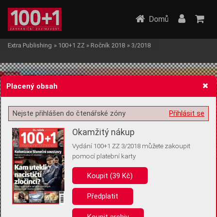
Domů
Extra Publishing
»
100+1 ZZ
»
Ročník 2018
»
3/2018
Placený obsah
Nejste přihlášen do čtenářské zóny
Přihlásit se
Žádost o souhlas s ukládáním volitelných informací
Okamžitý nákup
Vydání 100+1 ZZ 3/2018 můžete zakoupit
pomocí platební karty
Koupit (39 Kč)
Pro základní fungování webu nepotřebujeme ukládat žádné informace
(tzv. cookies apod.). Rádi bychom vás ale požádali o souhlas s
uložením volitelných informací:
Předplatit
Anonymní unikátní ID
Koupit archiv