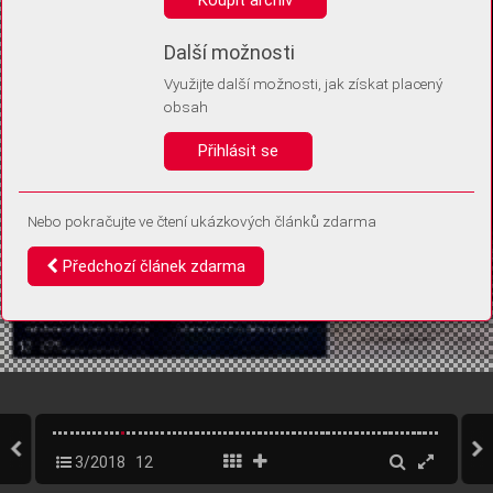
Díky němu příště poznáme, že se jedná o stejné zařízení, a
budeme tak moci přesněji vyhodnotit návštěvnost.
Identifikátor je zcela anonymní.
Další možnosti
Využijte další možnosti, jak získat placený
Vaše souhlasy a odmítnutí si ukládáme do vašeho zařízení, abychom se
obsah
vás už příště znovu neptali. Můžete je kdykoli později upravit ve Správě
cookies
Přihlásit se
Souhlasím
Odmítám
Nebo pokračujte ve čtení ukázkových článků zdarma
Předchozí článek zdarma
3/2018
12