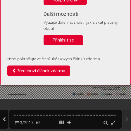
Díky němu příště poznáme, že se jedná o stejné zařízení, a
budeme tak moci přesněji vyhodnotit návštěvnost.
Identifikátor je zcela anonymní.
Další možnosti
Využijte další možnosti, jak získat placený
Vaše souhlasy a odmítnutí si ukládáme do vašeho zařízení, abychom se
obsah
vás už příště znovu neptali. Můžete je kdykoli později upravit ve Správě
cookies
Přihlásit se
Souhlasím
Odmítám
Nebo pokračujte ve čtení ukázkových článků zdarma
Předchozí článek zdarma
3/2017
68