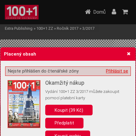
Domů
Extra Publishing
»
100+1 ZZ
»
Ročník 2017
»
3/2017
Placený obsah
Nejste přihlášen do čtenářské zóny
Přihlásit se
Žádost o souhlas s ukládáním volitelných informací
Okamžitý nákup
Vydání 100+1 ZZ 3/2017 můžete zakoupit
pomocí platební karty
Koupit (39 Kč)
Pro základní fungování webu nepotřebujeme ukládat žádné informace
(tzv. cookies apod.). Rádi bychom vás ale požádali o souhlas s
uložením volitelných informací:
Předplatit
Anonymní unikátní ID
Koupit archiv