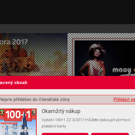
lacený obsah
Nejste přihlášen do čtenářské zóny
Přihlásit s
st o souhlas s ukládáním volitelných informací
Okamžitý nákup
Vydání 100+1 ZZ 3/2017 můžete zakoupit pomocí
platební karty